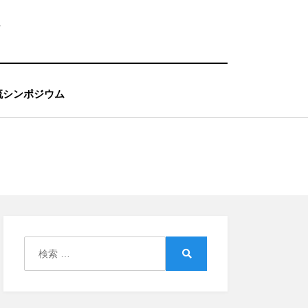
流シンポジウム
検
索:
検
索