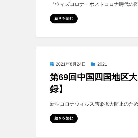
投稿者
図書館広島大学
『ウィズコロナ・ポストコロナ時代の図
続きを読む
投
2021年8月24日
2021
稿
第69回中国四国地区
日:
録】
投稿者
図書館広島大学
新型コロナウィルス感染拡大防止のた
続きを読む