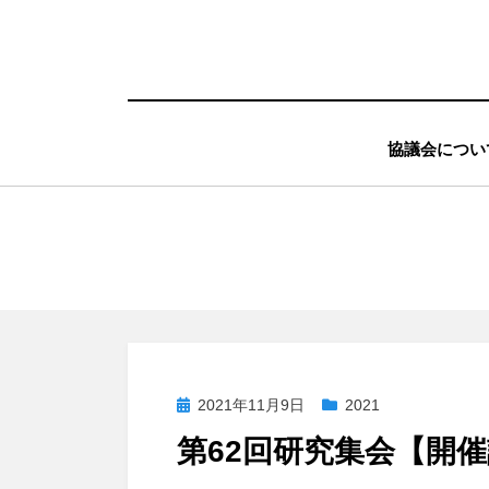
コ
ン
テ
ン
協議会につい
ツ
へ
移
動
す
る
投
2021年11月9日
2021
稿
第62回研究集会【開
日: